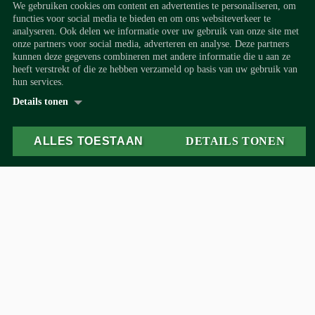
We gebruiken cookies om content en advertenties te personaliseren, om
Wanneer je overweegt gasloos te gaan wonen wil je
functies voor social media te bieden en om ons websiteverkeer te
natuurlijk weten wat de kosten zijn. Er zijn verschillende
analyseren. Ook delen we informatie over uw gebruik van onze site met
onze partners voor social media, adverteren en analyse. Deze partners
type warmtepompen waardoor er voor iedere woning
kunnen deze gegevens combineren met andere informatie die u aan ze
wel een passende oplossing is.
heeft verstrekt of die ze hebben verzameld op basis van uw gebruik van
hun services.
Details tonen
Lees meer
Over
Cookieverklaring
ALLES TOESTAAN
DETAILS TONEN
Noodzakelijk *
Noodzakelijke cookies helpen een website bruikbaarder
ALLE INFORMATIE OVER KOSTEN EN
te maken, door basisfuncties als paginanavigatie en
SUBSIDIE
toegang tot beveiligde gedeelten van de website
mogelijk te maken. Zonder deze cookies kan de
website niet naar behoren werken.
Voorkeuren
NIBE warmtepompen
Voorkeurscookies zorgen ervoor dat een website
informatie kan onthouden die van invloed is op het
gedrag en de vormgeving van de website, zoals de taal