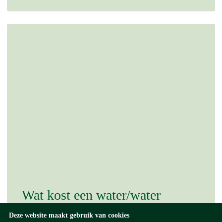
Wat kost een water/water
warmtepomp?
Deze website maakt gebruik van cookies